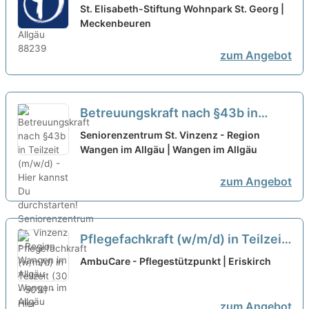
Teilzeit (75%) - Hier kannst Du
St. Elisabeth-Stiftung Wohnpark St. Georg |
durchstarten!
Meckenbeuren
neu
zum Angebot
Betreuungskraft nach §43b in
Teilzeit (m/w/d) - Hier kannst Du
Seniorenzentrum St. Vinzenz - Region
durchstarten!
Wangen im Allgäu | Wangen im Allgäu
neu
zum Angebot
Pflegefachkraft (w/m/d) in Teilzeit
(30 - 50%) - Hier pflegen wir
AmbuCare - Pflegestützpunkt | Eriskirch
gemeinsam!
neu
zum Angebot