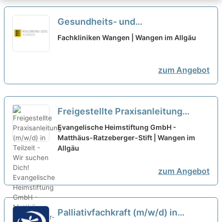
Gesundheits- und
Krankenpfleger:in oder
Fachkliniken Wangen | Wangen im Allgäu
Fachkrankenpfleger:in (m/w/d) für
unsere Intensiv- und
zum Angebot
Weaningstation in Voll- und
Teilzeit - Vielfältige Aufgaben
warten auf Sie!
neu
Freigestellte Praxisanleitung
(m/w/d) in Teilzeit - Wir suchen
Evangelische Heimstiftung GmbH -
Dich!
Matthäus-Ratzeberger-Stift | Wangen im
neu
Allgäu
zum Angebot
Palliativfachkraft (m/w/d) in