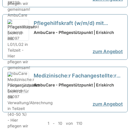
Pflegehilfskraft (w/m/d) mit
LG1/LG2 in Teilzeit - Hier pflegen
AmbuCare - Pflegestützpunkt | Eriskirch
wir gemeinsam!
neu
zum Angebot
Medizinische:r Fachangestellte:r
(w/m/d) für die
AmbuCare - Pflegestützpunkt | Eriskirch
Verwaltung/Abrechnung in Teilzeit
(40-50 %) - Hier pflegen wir
zum Angebot
gemeinsam!
neu
1 - 10 von 110