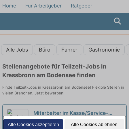
Home
Für Arbeitgeber
Ratgeber
Alle Jobs
Büro
Fahrer
Gastronomie
Stellenangebote für Teilzeit-Jobs in
Kressbronn am Bodensee finden
Finde Teilzeit-Jobs in Kressbronn am Bodensee! Flexible Stellen in
vielen Branchen. Jetzt bewerben!
Mitarbeiter im Kasse/Service-
Bereich Filiale Weissenau (m/w/d)
Kreissparkasse Ravensburg | Ravensburg,
Alle Cookies akzeptieren
Alle Cookies ablehnen
in Teilzeit (40%)
Württemberg
neu