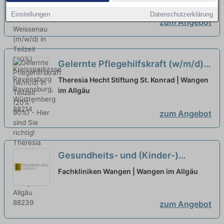
Einstellungen
Datenschutzerklärung
zum Angebot
Gelernte Pflegehilfskraft (w/m/d)
in Teilzeit (20% - 90%) - Hier sind
Theresia Hecht Stiftung St. Konrad | Wangen
Sie richtig!
im Allgäu
neu
zum Angebot
Gesundheits- und (Kinder-)
Krankenpfleger:in (m/w/d) für die
Fachkliniken Wangen | Wangen im Allgäu
Klinik für Pädiatrische
Pneumologie und Allergologie in
zum Angebot
Voll- oder Teilzeit - Vielfältige
Aufgaben warten auf Sie!
neu