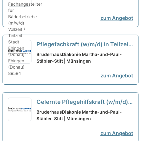
(m/w/d) Vollzeit / Teilzeit
neu
zum Angebot
Pflegefachkraft (w/m/d) in Teilzeit
- mitWIRken!
neu
BruderhausDiakonie Martha-und-Paul-
Stäbler-Stift | Münsingen
zum Angebot
Gelernte Pflegehilfskraft (w/m/d)
in Teilzeit (40-60 %) - mitWIRken!
BruderhausDiakonie Martha-und-Paul-
Stäbler-Stift | Münsingen
neu
zum Angebot