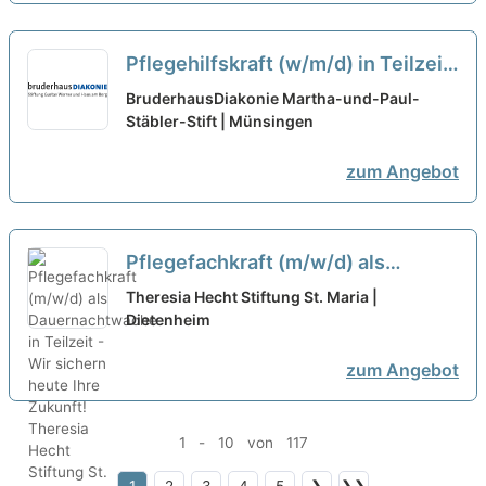
Pflegehilfskraft (w/m/d) in Teilzeit
- mitWIRken!
neu
BruderhausDiakonie Martha-und-Paul-
Stäbler-Stift | Münsingen
zum Angebot
Pflegefachkraft (m/w/d) als
Dauernachtwache in Teilzeit - Wir
Theresia Hecht Stiftung St. Maria |
sichern heute Ihre Zukunft!
Dietenheim
neu
zum Angebot
1 - 10 von 117