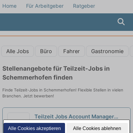
Home
Für Arbeitgeber
Ratgeber
Alle Jobs
Büro
Fahrer
Gastronomie
Stellenangebote für Teilzeit-Jobs in
Schemmerhofen finden
Finde Teilzeit-Jobs in Schemmerhofen! Flexible Stellen in vielen
Branchen. Jetzt bewerben!
Teilzeit Jobs Account Manager
Beimerstetten - Teilzeitangebote
Universität Ulm Rektoramt SR-1 | Ulm
Alle Cookies akzeptieren
Alle Cookies ablehnen
entdecken
neu