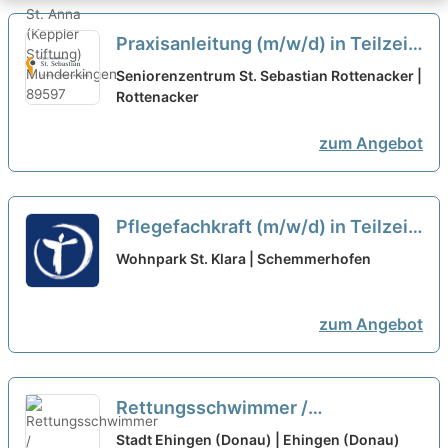
Praxisanleitung (m/w/d) in Teilzeit
- Ein Arbeitsplatz in einer
Seniorenzentrum St. Sebastian Rottenacker |
familiären Arbeitsatmosphäre!
Rottenacker
neu
zum Angebot
Pflegefachkraft (m/w/d) in Teilzeit
- Bei uns startet Ihre Karriere!
neu
Wohnpark St. Klara | Schemmerhofen
zum Angebot
Rettungsschwimmer /
Fachangestellter für Bäderbetriebe
Stadt Ehingen (Donau) | Ehingen (Donau)