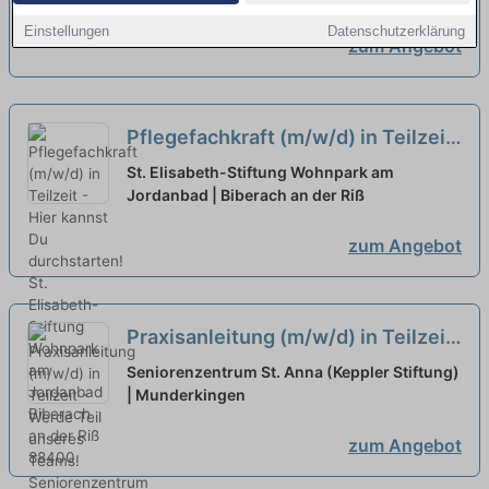
Einstellungen
Datenschutzerklärung
zum Angebot
Pflegefachkraft (m/w/d) in Teilzeit
- Hier kannst Du durchstarten!
neu
St. Elisabeth-Stiftung Wohnpark am
Jordanbad | Biberach an der Riß
zum Angebot
Praxisanleitung (m/w/d) in Teilzeit
- Werde Teil unseres Teams!
neu
Seniorenzentrum St. Anna (Keppler Stiftung)
| Munderkingen
zum Angebot