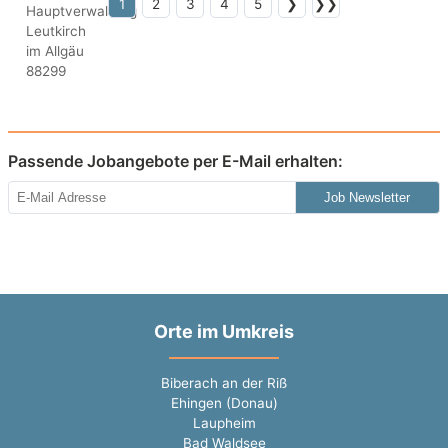
1
2
3
4
5
❯
❯❯
Passende Jobangebote per E-Mail erhalten:
Job Newsletter
Orte im Umkreis
Biberach an der Riß
Ehingen (Donau)
Laupheim
Bad Waldsee