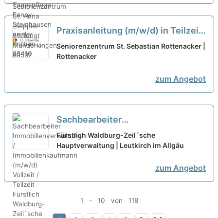
Praxisanleitung (m/w/d) in Teilzeit
- Ein Arbeitsplatz in einer
Seniorenzentrum St. Sebastian Rottenacker |
familiären Arbeitsatmosphäre!
Rottenacker
neu
zum Angebot
Sachbearbeiter
Immobilienverwaltung /
Fürstlich Waldburg-Zeil´sche
Immobilienkaufmann (m/w/d)
Hauptverwaltung | Leutkirch im Allgäu
Vollzeit / Teilzeit
neu
zum Angebot
1 - 10 von 118