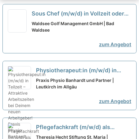
Sous Chef (m/w/d) in Vollzeit oder
Teilzeit 80 %
neu
Waldsee Golf Management GmbH | Bad
Waldsee
zum Angebot
Physiotherapeut:in (m/w/d) in
Teilzeit – Attraktive Arbeitszeiten
Praxis Physio Banhardt und Partner |
bei Deinem neuen Arbeitgeber!
Leutkirch im Allgäu
neu
zum Angebot
Pflegefachkraft (m/w/d) als
Dauernachtwache in Teilzeit - Wir
Theresia Hecht Stiftung St. Maria |