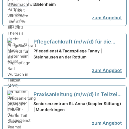
sichern heute Ihre Zukunft!
Dietenheim
neu
zum Angebot
Pflegefachkraft (m/w/d) für die
Tagespflege Bad Wurzach in
Pflegedienst & Tagespflege Fanny |
Teilzeit (40%) – Wir haben den
Steinhausen an der Rottum
passenden Job für Dich!
neu
zum Angebot
Praxisanleitung (m/w/d) in Teilzeit
- Werde Teil unseres Teams!
neu
Seniorenzentrum St. Anna (Keppler Stiftung)
| Munderkingen
zum Angebot