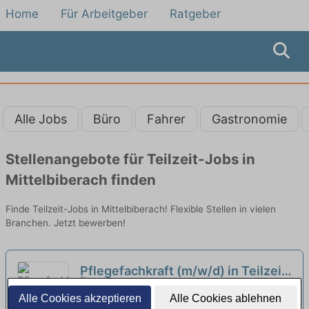
Home
Für Arbeitgeber
Ratgeber
Alle Jobs
Büro
Fahrer
Gastronomie
Stellenangebote für Teilzeit-Jobs in
Mittelbiberach finden
Finde Teilzeit-Jobs in Mittelbiberach! Flexible Stellen in vielen
Branchen. Jetzt bewerben!
Pflegefachkraft (m/w/d) in Teilzeit
- Hier kannst Du durchstarten!
neu
St. Elisabeth-Stiftung Wohnpark am
Alle Cookies akzeptieren
Alle Cookies ablehnen
Jordanbad | Biberach an der Riß