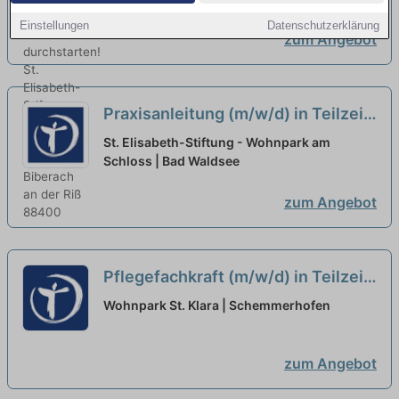
Einstellungen
Datenschutzerklärung
zum Angebot
Praxisanleitung (m/w/d) in Teilzeit
(50%) - Ein Arbeitsplatz in einer
St. Elisabeth-Stiftung - Wohnpark am
familiären Arbeitsatmosphäre!
Schloss | Bad Waldsee
neu
zum Angebot
Pflegefachkraft (m/w/d) in Teilzeit
- Bei uns startet Ihre Karriere!
neu
Wohnpark St. Klara | Schemmerhofen
zum Angebot