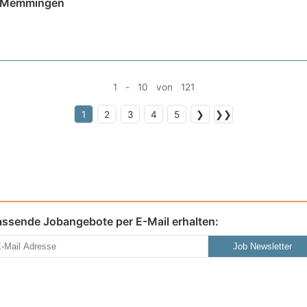
 | Memmingen
1 - 10 von 121
1
2
3
4
5
❯
❯❯
assende Jobangebote per E-Mail erhalten:
Job Newsletter