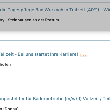
 die Tagespflege Bad Wurzach in Teilzeit (40%) – W
ny | Steinhausen an der Rottum
ilzeit - Bei uns startet Ihre Karriere!
neu
rhofen
estellter für Bäderbetriebe (m/w/d) Vollzeit / Tei
en (Donau)