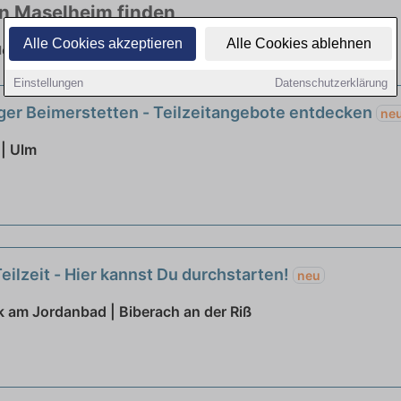
in Maselheim finden
Alle Cookies akzeptieren
Alle Cookies ablehnen
ielen Branchen. Jetzt bewerben!
Einstellungen
Datenschutzerklärung
ger Beimerstetten - Teilzeitangebote entdecken
ne
 | Ulm
eilzeit - Hier kannst Du durchstarten!
neu
k am Jordanbad | Biberach an der Riß