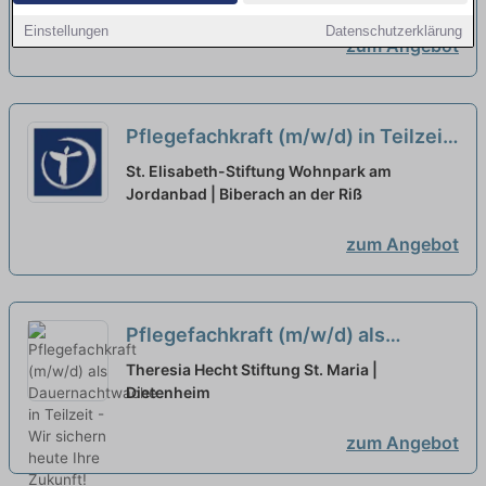
Einstellungen
Datenschutzerklärung
zum Angebot
Pflegefachkraft (m/w/d) in Teilzeit
- Hier kannst Du durchstarten!
neu
St. Elisabeth-Stiftung Wohnpark am
Jordanbad | Biberach an der Riß
zum Angebot
Pflegefachkraft (m/w/d) als
Dauernachtwache in Teilzeit - Wir
Theresia Hecht Stiftung St. Maria |
sichern heute Ihre Zukunft!
Dietenheim
neu
zum Angebot