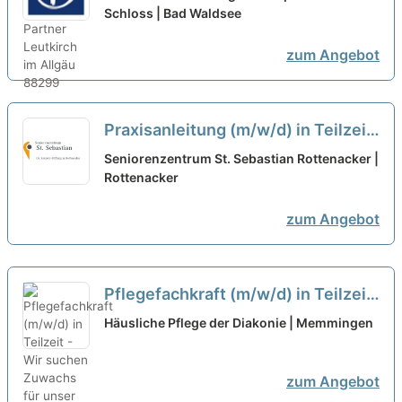
familiären Arbeitsatmosphäre!
Schloss | Bad Waldsee
neu
zum Angebot
Praxisanleitung (m/w/d) in Teilzeit
- Ein Arbeitsplatz in einer
Seniorenzentrum St. Sebastian Rottenacker |
familiären Arbeitsatmosphäre!
Rottenacker
neu
zum Angebot
Pflegefachkraft (m/w/d) in Teilzeit
- Wir suchen Zuwachs für unser
Häusliche Pflege der Diakonie | Memmingen
Team!
neu
zum Angebot