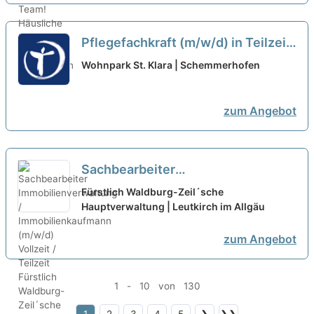
Pflegefachkraft (m/w/d) in Teilzeit
- Bei uns startet Ihre Karriere!
neu
Wohnpark St. Klara | Schemmerhofen
zum Angebot
Sachbearbeiter
Immobilienverwaltung /
Fürstlich Waldburg-Zeil´sche
Immobilienkaufmann (m/w/d)
Hauptverwaltung | Leutkirch im Allgäu
Vollzeit / Teilzeit
neu
zum Angebot
1 - 10 von 130