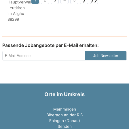
1
2
3
4
5
❯
❯❯
Passende Jobangebote per E-Mail erhalten:
Job Newsletter
Orte im Umkreis
Memmingen
Biberach an der Riß
Ehingen (Donau)
Senden