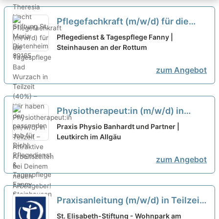
Pflegefachkraft (m/w/d) für die
Tagespflege Bad Wurzach in
Pflegedienst & Tagespflege Fanny |
Teilzeit (40%) – Wir haben den
Steinhausen an der Rottum
passenden Job für Dich!
neu
zum Angebot
Physiotherapeut:in (m/w/d) in
Teilzeit – Attraktive Arbeitszeiten
Praxis Physio Banhardt und Partner |
bei Deinem neuen Arbeitgeber!
Leutkirch im Allgäu
neu
zum Angebot
Praxisanleitung (m/w/d) in Teilzeit
(50%) - Ein Arbeitsplatz in einer
St. Elisabeth-Stiftung - Wohnpark am