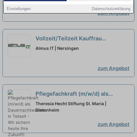
Einstellungen
Datenschutzerklärung
zum Angebot
Vollzeit/Teilzeit Kauffrau
/Kaufmann für Büromanagement
Almus IT | Nersingen
(m/w/d)
zum Angebot
Pflegefachkraft (m/w/d) als
Dauernachtwache in Teilzeit - Wir
Theresia Hecht Stiftung St. Maria |
sichern heute Ihre Zukunft!
Dietenheim
neu
zum Angebot