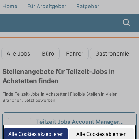
Home
Für Arbeitgeber
Ratgeber
Alle Jobs
Büro
Fahrer
Gastronomie
Stellenangebote für Teilzeit-Jobs in
Achstetten finden
Finde Teilzeit-Jobs in Achstetten! Flexible Stellen in vielen
Branchen. Jetzt bewerben!
Teilzeit Jobs Account Manager
Beimerstetten - Teilzeitangebote
Universität Ulm Rektoramt SR-1 | Ulm
Alle Cookies akzeptieren
Alle Cookies ablehnen
entdecken
neu