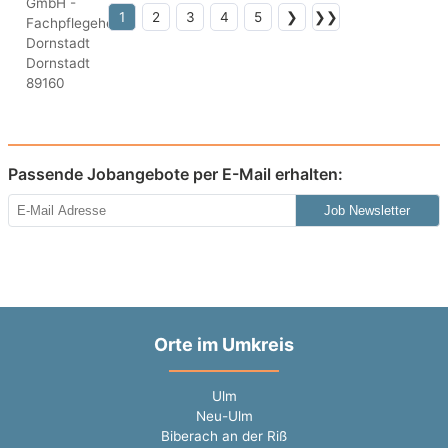
1
2
3
4
5
❯
❯❯
Passende Jobangebote per E-Mail erhalten:
Job Newsletter
Orte im Umkreis
Ulm
Neu-Ulm
Biberach an der Riß