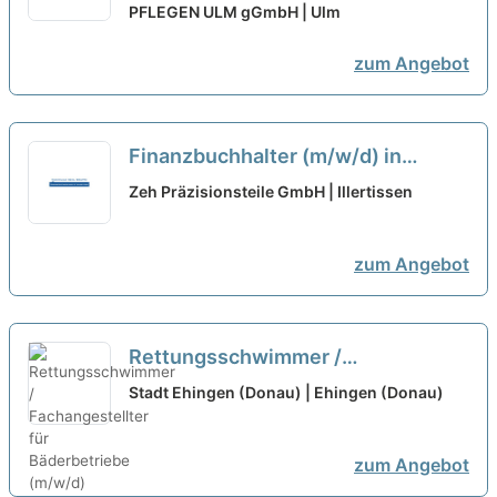
Teilzeit
PFLEGEN ULM gGmbH | Ulm
neu
zum Angebot
Finanzbuchhalter (m/w/d) in
Teilzeit
neu
Zeh Präzisionsteile GmbH | Illertissen
zum Angebot
Rettungsschwimmer /
Fachangestellter für Bäderbetriebe
Stadt Ehingen (Donau) | Ehingen (Donau)
(m/w/d) Vollzeit / Teilzeit
neu
zum Angebot