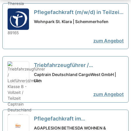
Pflegefachkraft (m/w/d) in Teilzeit
- Bei uns startet Ihre Karriere!
neu
Wohnpark St. Klara | Schemmerhofen
zum Angebot
Triebfahrzeugführer /
Lokführer(d/m/w) Klasse B -
Captrain Deutschland CargoWest GmbH |
Vollzeit / Teilzeit
Ulm
neu
zum Angebot
Pflegefachkraft im
Seniorenzentrum (w/m/d) Vollzeit /
AGAPLESION BETHESDA WOHNEN &