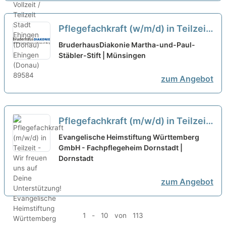
Pflegefachkraft (w/m/d) in Teilzeit
- mitWIRken!
neu
BruderhausDiakonie Martha-und-Paul-
Stäbler-Stift | Münsingen
zum Angebot
Pflegefachkraft (m/w/d) in Teilzeit
- Wir freuen uns auf Deine
Evangelische Heimstiftung Württemberg
Unterstützung!
GmbH - Fachpflegeheim Dornstadt |
neu
Dornstadt
zum Angebot
1 - 10 von 113