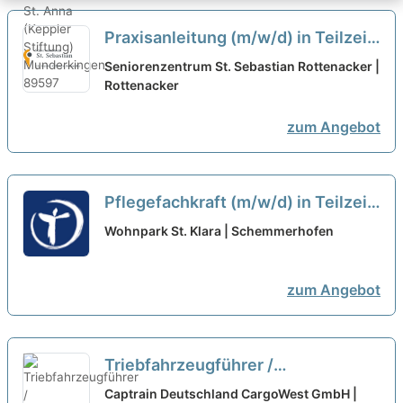
Praxisanleitung (m/w/d) in Teilzeit
- Ein Arbeitsplatz in einer
Seniorenzentrum St. Sebastian Rottenacker |
familiären Arbeitsatmosphäre!
Rottenacker
neu
zum Angebot
Pflegefachkraft (m/w/d) in Teilzeit
- Bei uns startet Ihre Karriere!
neu
Wohnpark St. Klara | Schemmerhofen
zum Angebot
Triebfahrzeugführer /
Lokführer(d/m/w) Klasse B -
Captrain Deutschland CargoWest GmbH |