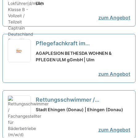
Vollzeit / Teilzeit
Ulm
neu
zum Angebot
Pflegefachkraft im
Seniorenzentrum (w/m/d) Vollzeit /
AGAPLESION BETHESDA WOHNEN &
Teilzeit
PFLEGEN ULM gGmbH | Ulm
neu
zum Angebot
Rettungsschwimmer /
Fachangestellter für Bäderbetriebe
Stadt Ehingen (Donau) | Ehingen (Donau)
(m/w/d) Vollzeit / Teilzeit
neu
zum Angebot