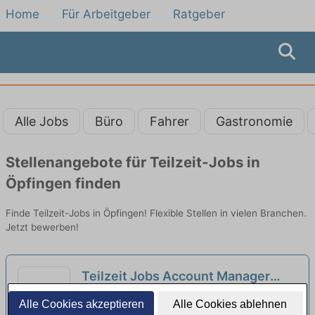
Home
Für Arbeitgeber
Ratgeber
Alle Jobs
Büro
Fahrer
Gastronomie
Stellenangebote für Teilzeit-Jobs in
Öpfingen finden
Finde Teilzeit-Jobs in Öpfingen! Flexible Stellen in vielen Branchen.
Jetzt bewerben!
Teilzeit Jobs Account Manager
Beimerstetten - Teilzeitangebote
Universität Ulm Rektoramt SR-1 | Ulm
Alle Cookies akzeptieren
Alle Cookies ablehnen
entdecken
neu