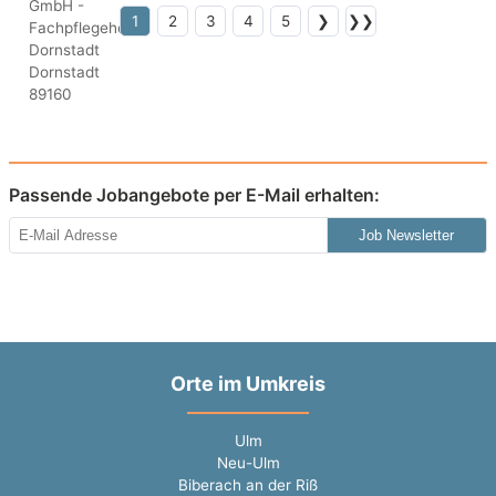
1
2
3
4
5
❯
❯❯
Passende Jobangebote per E-Mail erhalten:
Job Newsletter
Orte im Umkreis
Ulm
Neu-Ulm
Biberach an der Riß