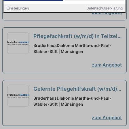
Einstellungen
Datenschutzerklärung
zum Angebot
Pflegefachkraft (w/m/d) in Teilzeit
- mitWIRken!
neu
BruderhausDiakonie Martha-und-Paul-
Stäbler-Stift | Münsingen
zum Angebot
Gelernte Pflegehilfskraft (w/m/d)
in Teilzeit (40-60 %) - mitWIRken!
BruderhausDiakonie Martha-und-Paul-
Stäbler-Stift | Münsingen
neu
zum Angebot