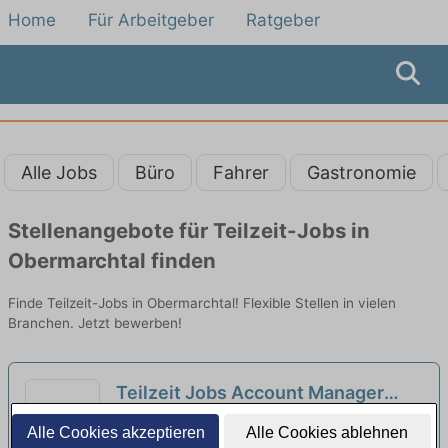
Home
Für Arbeitgeber
Ratgeber
Alle Jobs
Büro
Fahrer
Gastronomie
Stellenangebote für Teilzeit-Jobs in
Obermarchtal finden
Finde Teilzeit-Jobs in Obermarchtal! Flexible Stellen in vielen
Branchen. Jetzt bewerben!
Teilzeit Jobs Account Manager
Beimerstetten - Teilzeitangebote
Universität Ulm Rektoramt SR-1 | Ulm
Alle Cookies akzeptieren
Alle Cookies ablehnen
entdecken
neu