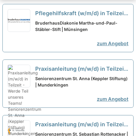
Pflegehilfskraft (w/m/d) in Teilzeit
- mitWIRken!
neu
BruderhausDiakonie Martha-und-Paul-
Stäbler-Stift | Münsingen
zum Angebot
Praxisanleitung (m/w/d) in Teilzeit
- Werde Teil unseres Teams!
neu
Seniorenzentrum St. Anna (Keppler Stiftung)
| Munderkingen
zum Angebot
Praxisanleitung (m/w/d) in Teilzeit
- Ein Arbeitsplatz in einer
Seniorenzentrum St. Sebastian Rottenacker |