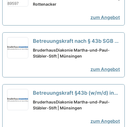
familiären Arbeitsatmosphäre!
Rottenacker
neu
zum Angebot
Betreuungskraft nach § 43b SGB XI
(w/m/d) in Teilzeit (30-50%) -
BruderhausDiakonie Martha-und-Paul-
mitWIRken!
Stäbler-Stift | Münsingen
neu
zum Angebot
Betreuungskraft §43b (w/m/d) in
Teilzeit (bis zu 50%) - mitWIRken!
BruderhausDiakonie Martha-und-Paul-
Stäbler-Stift | Münsingen
neu
zum Angebot