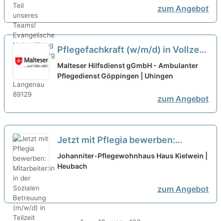
zum Angebot
Pflegefachkraft (w/m/d) in Vollzeit
- Hier gehörst Du hin!
neu
Malteser Hilfsdienst gGmbH - Ambulanter
Pflegedienst Göppingen | Uhingen
zum Angebot
Jetzt mit Pflegia bewerben:
Mitarbeiter:in in der Sozialen
Johanniter-Pflegewohnhaus Haus Kielwein |
Betreuung (m/w/d) in Teilzeit (50-
Heubach
70%) - Mit Freude ans Werk gehen!
zum Angebot
neu