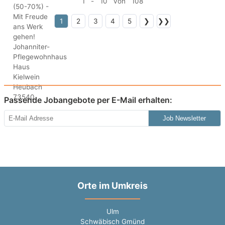
1 - 10 von 108
1
2
3
4
5
❯
❯❯
Passende Jobangebote per E-Mail erhalten:
Job Newsletter
Orte im Umkreis
Ulm
Schwäbisch Gmünd