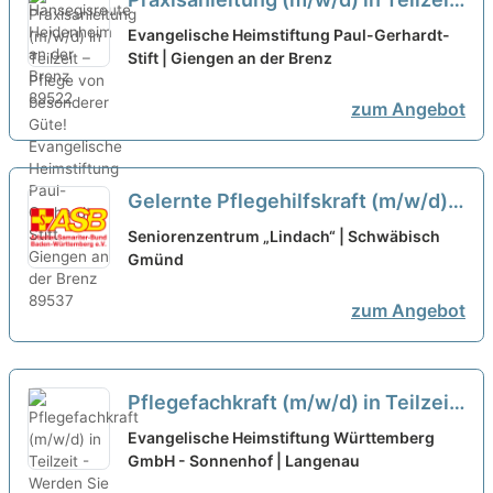
– Pflege von besonderer Güte!
neu
Evangelische Heimstiftung Paul-Gerhardt-
Stift | Giengen an der Brenz
zum Angebot
Gelernte Pflegehilfskraft (m/w/d)
in Teilzeit (max. 60-80%) - Wir
Seniorenzentrum „Lindach“ | Schwäbisch
freuen uns auf Sie!
Gmünd
neu
zum Angebot
Pflegefachkraft (m/w/d) in Teilzeit
- Werden Sie Teil unseres Teams!
Evangelische Heimstiftung Württemberg
GmbH - Sonnenhof | Langenau
neu