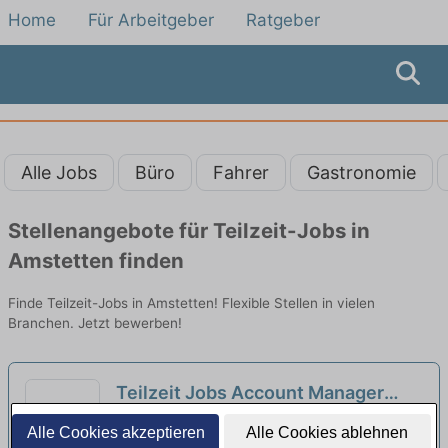
Home
Für Arbeitgeber
Ratgeber
Alle Jobs
Büro
Fahrer
Gastronomie
Stellenangebote für Teilzeit-Jobs in
Amstetten finden
Finde Teilzeit-Jobs in Amstetten! Flexible Stellen in vielen
Branchen. Jetzt bewerben!
Teilzeit Jobs Account Manager
Beimerstetten - Teilzeitangebote
Universität Ulm Rektoramt SR-1 | Ulm
Alle Cookies akzeptieren
Alle Cookies ablehnen
entdecken
neu