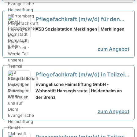
Pflegefachkraft (m/w/d) für den
Spätdienst in Teilzeit - Werde Teil
ASB Sozialstation Merklingen | Merklingen
unseres Teams!
neu
zum Angebot
Pflegefachkraft (m/w/d) in Teilzeit
- Wir freuen uns auf Dich!
neu
Evangelische Heimstiftung GmbH -
Wohnstift Hansegisreute | Heidenheim an
der Brenz
zum Angebot
Praxisanleitung (m/w/d) in Teilzeit