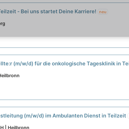
eilzeit - Bei uns startet Deine Karriere!
neu
erg
te:r (m/w/d) für die onkologische Tagesklinik in Teil
Heilbronn
stleitung (m/w/d) im Ambulanten Dienst in Teilzeit
H | Heilbronn