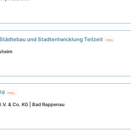
 Städtebau und Stadtentwicklung Teilzeit
neu
nsheim
w/d
neu
V. & Co. KG | Bad Rappenau