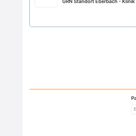
GRN Standort Eberbach - Klinik
P