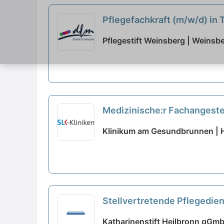
Pflegefachkraft (m/w/d) in T
Pflegestift Weinsberg | Weinsb
Medizinische:r Fachangestell
neu
Klinikum am Gesundbrunnen | 
Stellvertretende Pflegedien
Katharinenstift Heilbronn gGmb