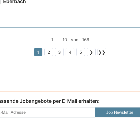
 | Eberbach
1 - 10 von 166
1
2
3
4
5
❯
❯❯
assende Jobangebote per E-Mail erhalten:
Job Newsletter