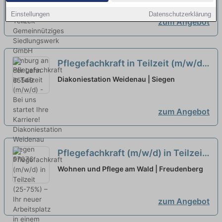
Einstellungen
Datenschutzerklärung
zum Angebot
Pflegefachkraft in Teilzeit (m/w/d)
- Bei uns startet Ihre Karriere!
neu
Diakoniestation Weidenau | Siegen
zum Angebot
Pflegefachkraft (m/w/d) in Teilzeit
(25-75%) – Ihr neuer Arbeitsplatz in
Wohnen und Pflege am Wald | Freudenberg
einem Team, auf das Sie zählen
können!
neu
zum Angebot