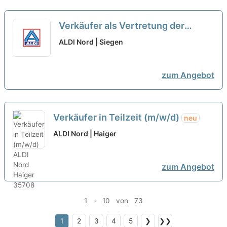
Verkäufer als Vertretung der
Ersten Kraft in Teilzeit (m/w/d)
neu
ALDI Nord | Siegen
zum Angebot
Verkäufer in Teilzeit (m/w/d)
neu
ALDI Nord | Haiger
zum Angebot
1 - 10 von 73
1
2
3
4
5
❯
❯❯