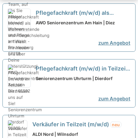
Pflegefachkraft (m/w/d) als
stellvertretende
AWO Seniorenzentrum Am Hain | Diez
Wohnbereichsleitung in Teilzeit -
Wir freuen uns über Deine
zum Angebot
Unterstützung!
neu
Pflegefachkraft (m/w/d) in Teilzeit
- Wir freuen uns auf Sie!
neu
Seniorenzentrum Uhrturm | Dierdorf
zum Angebot
Verkäufer in Teilzeit (m/w/d)
neu
ALDI Nord | Wilnsdorf