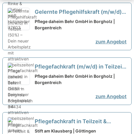
Gelernte Pflegehilfskraft (m/w/d)
in Teilzeit (50%) – Dein neuer
Pflege daheim Behr GmbH in Borgholz |
Arbeitsplatz mit attraktiven
Borgentreich
Arbeitszeiten!
neu
zum Angebot
Pflegefachkraft (m/w/d) in Teilzeit
(50%) – Dein neuer Arbeitsplatz mit
Pflege daheim Behr GmbH in Borgholz |
attraktiven Arbeitszeiten!
Borgentreich
neu
zum Angebot
Pflegefachkraft in Teilzeit &
Tagdienst (m/w/d) – Werden Sie
Stift am Klausberg | Göttingen