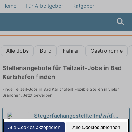
Home
Für Arbeitgeber
Ratgeber
Alle Jobs
Büro
Fahrer
Gastronomie
Stellenangebote für Teilzeit-Jobs in Bad
Karlshafen finden
Finde Teilzeit-Jobs in Bad Karlshafen! Flexible Stellen in vielen
Branchen. Jetzt bewerben!
Steuerfachangestellte (m/w/d)
oder Steuerfachwirte (m/w/d) in
Andree · Rinke & Partner mbB | Höxter
Alle Cookies akzeptieren
Alle Cookies ablehnen
Vollzeit/Teilzeit
neu