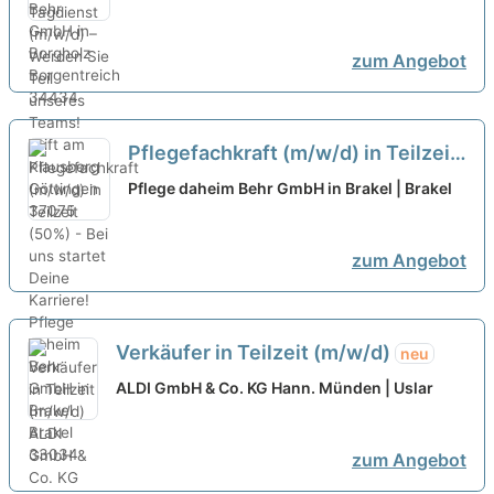
Teil unseres Teams!
neu
zum Angebot
Pflegefachkraft (m/w/d) in Teilzeit
(50%) - Bei uns startet Deine
Pflege daheim Behr GmbH in Brakel | Brakel
Karriere!
neu
zum Angebot
Verkäufer in Teilzeit (m/w/d)
neu
ALDI GmbH & Co. KG Hann. Münden | Uslar
zum Angebot