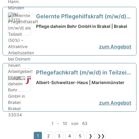
Gelernte Pflegehilfskraft (m/w/d)
als Teilzeit (50%) – Attraktive
Pflege daheim Behr GmbH in Brakel | Brakel
Arbeitszeiten bei Deinem neuen
Arbeitgeber!
neu
zum Angebot
Pflegefachkraft (m/w/d) in Teilzeit
- Wir freuen uns auf Sie!
neu
Albert-Schweitzer-Haus | Marienmünster
zum Angebot
1 - 10 von 63
1
2
3
4
5
❯
❯❯