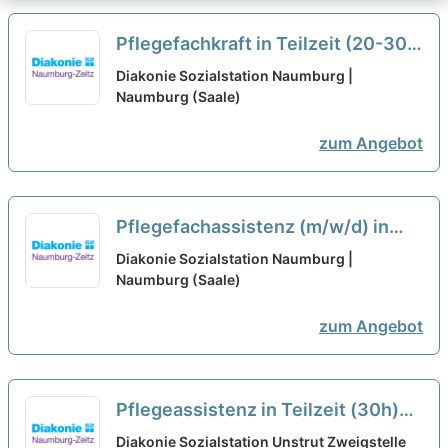
Pflegefachkraft in Teilzeit (20-30
Stunden)(m/w/d) – Pflegen,
Diakonie Sozialstation Naumburg |
begleiten, beraten!
Naumburg (Saale)
neu
zum Angebot
Pflegefachassistenz (m/w/d) in
Teilzeit – Pflegen, begleiten,
Diakonie Sozialstation Naumburg |
beraten!
Naumburg (Saale)
neu
zum Angebot
Pflegeassistenz in Teilzeit (30h)
(m/w/d) – Wir haben den
Diakonie Sozialstation Unstrut Zweigstelle