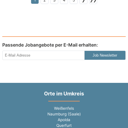
1
2
3
4
5
❯
❯❯
Passende Jobangebote per E-Mail erhalten:
Job Newsletter
Orte im Umkreis
Weißenfels
Naumburg (Saale)
Apolda
Querfurt