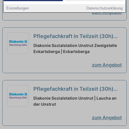
Einstellungen
Datenschutzerklärung
zum Angebot
Pflegefachkraft in Teilzeit (30h)
(m/w/d) – Wir haben den
Diakonie Sozialstation Unstrut Zweigstelle
passenden Job für Sie!
Eckartsberga | Eckartsberga
neu
zum Angebot
Pflegefachkraft in Teilzeit (30h)
(m/w/d) – Wir suchen Zuwachs in
Diakonie Sozialstation Unstrut | Laucha an
unserem Team!
der Unstrut
neu
zum Angebot