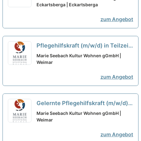
passenden Job für Sie!
Eckartsberga | Eckartsberga
neu
zum Angebot
Pflegehilfskraft (m/w/d) in Teilzeit
- Wir freuen uns auf Dich!
neu
Marie Seebach Kultur Wohnen gGmbH |
Weimar
zum Angebot
Gelernte Pflegehilfskraft (m/w/d)
in Teilzeit - Wir freuen uns auf
Marie Seebach Kultur Wohnen gGmbH |
Dich!
Weimar
neu
zum Angebot