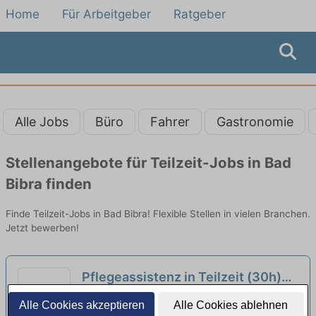
Home
Für Arbeitgeber
Ratgeber
Alle Jobs
Büro
Fahrer
Gastronomie
Stellenangebote für Teilzeit-Jobs in Bad
Bibra finden
Finde Teilzeit-Jobs in Bad Bibra! Flexible Stellen in vielen Branchen.
Jetzt bewerben!
Pflegeassistenz in Teilzeit (30h)
(m/w/d) – Pflegen, begleiten,
Diakonie Sozialstation Finneland | Bad Bibra
Alle Cookies akzeptieren
Alle Cookies ablehnen
beraten!
neu