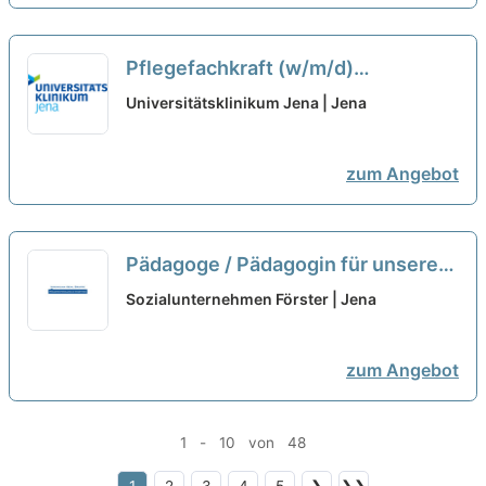
Pflegefachkraft (w/m/d)
Kardiologie - Ambulanz in Teilzeit -
Universitätsklinikum Jena | Jena
Jetzt bewerben!
neu
zum Angebot
Pädagoge / Pädagogin für unsere
Wohngruppen (m/w/d) Teilzeit
neu
Sozialunternehmen Förster | Jena
zum Angebot
1 - 10 von 48