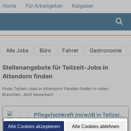
Home
Für Arbeitgeber
Ratgeber
Alle Jobs
Büro
Fahrer
Gastronomie
Stellenangebote für Teilzeit-Jobs in
Attendorn finden
Finde Teilzeit-Jobs in Attendorn! Flexible Stellen in vielen
Branchen. Jetzt bewerben!
Pflegefachkraft (m/w/d) in Teilzeit
- Hier kannst Du Dich wohlfühlen!
Diakoniestation in Olpe | Olpe
Alle Cookies akzeptieren
Alle Cookies ablehnen
neu