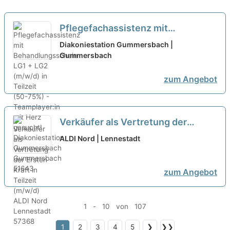
Pflegefachassistenz mit
Behandlungsschein LG1 + LG2
Diakoniestation Gummersbach |
(m/w/d) in Teilzeit (50-75%) -
Gummersbach
Teamplayer:in mit Herz gesucht!
zum Angebot
neu
Verkäufer als Vertretung der
Ersten Kraft in Teilzeit (m/w/d)
neu
ALDI Nord | Lennestadt
zum Angebot
1 - 10 von 107
1
2
3
4
5
❯
❯❯