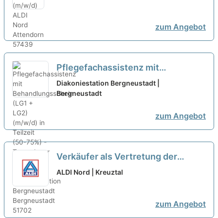
zum Angebot
Pflegefachassistenz mit
Behandlungsschein (LG1 + LG2)
Diakoniestation Bergneustadt |
(m/w/d) in Teilzeit (50-75%) -
Bergneustadt
Teamplayer mit Herz gesucht!
neu
zum Angebot
Verkäufer als Vertretung der
Ersten Kraft in Teilzeit (m/w/d)
neu
ALDI Nord | Kreuztal
zum Angebot