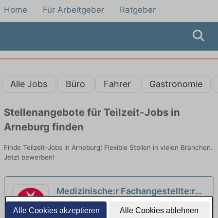
Home
Für Arbeitgeber
Ratgeber
Alle Jobs
Büro
Fahrer
Gastronomie
Stellenangebote für Teilzeit-Jobs in
Arneburg finden
Finde Teilzeit-Jobs in Arneburg! Flexible Stellen in vielen Branchen.
Jetzt bewerben!
Medizinische:r Fachangestellte:r
(m/w/d) in Teilzeit - Kurze Wege!
Johanniter-Krankenhaus Stendal | Stendal
Alle Cookies akzeptieren
Alle Cookies ablehnen
neu