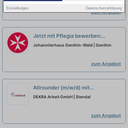
Einstellungen
Datenschutzerklärung
zum Angebot
Jetzt mit Pflegia bewerben:
Pflegefachkraft (m/w/d) in Teilzeit
Johanniterhaus Genthin-Wald | Genthin
(30 Stunden pro Woche) -
Gegenwart, die eine Zukunft hat!
zum Angebot
neu
Allrounder (m/w/d) mit
handwerklichem Geschick,
DEKRA Arbeit GmbH | Stendal
Führerschein, in Voll- oder Teilzeit
neu
zum Angebot