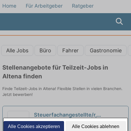
Home
Für Arbeitgeber
Ratgeber
Alle Jobs
Büro
Fahrer
Gastronomie
Stellenangebote für Teilzeit-Jobs in
Altena finden
Finde Teilzeit-Jobs in Altena! Flexible Stellen in vielen Branchen.
Jetzt bewerben!
Steuerfachangestellte/r,
Bilanzbuchhalter/in,
Steuerberatung Anna Nieslony | Hagen,
Alle Cookies akzeptieren
Alle Cookies ablehnen
Steuerfachwirt/in (m/w/d) in Voll-
Westfalen