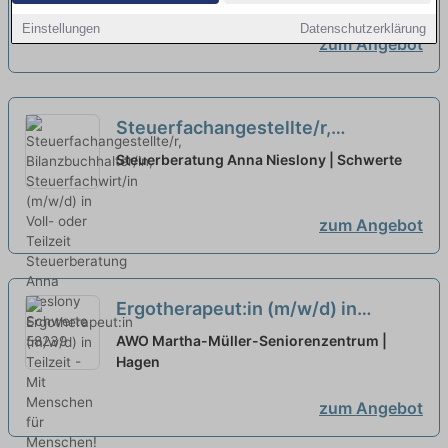
oder Teilzeit
neu
Einstellungen
Datenschutzerklärung
zum Angebot
Steuerfachangestellte/r,
Bilanzbuchhalter/in,
Steuerberatung Anna Nieslony | Schwerte
Steuerfachwirt/in (m/w/d) in Voll-
oder Teilzeit
neu
zum Angebot
Ergotherapeut:in (m/w/d) in
Teilzeit - Mit Menschen für
AWO Martha-Müller-Seniorenzentrum |
Menschen!
Hagen
neu
zum Angebot