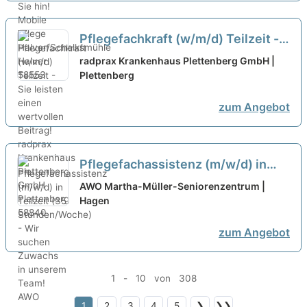
Pflegefachkraft (w/m/d) Teilzeit -
Sie leisten einen wertvollen
radprax Krankenhaus Plettenberg GmbH |
Beitrag!
Plettenberg
neu
zum Angebot
Pflegefachassistenz (m/w/d) in
Teilzeit (35 Stunden/Woche) - Wir
AWO Martha-Müller-Seniorenzentrum |
suchen Zuwachs in unserem Team!
Hagen
neu
zum Angebot
1 - 10 von 308
1
2
3
4
5
❯
❯❯