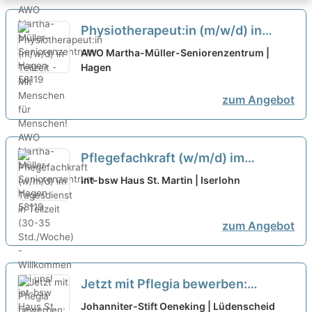
Physiotherapeut:in (m/w/d) in
Teilzeit - Mit Menschen für
AWO Martha-Müller-Seniorenzentrum |
Menschen!
Hagen
neu
zum Angebot
Pflegefachkraft (w/m/d) im
Tagesdienst in Teilzeit (30-35
int-bsw Haus St. Martin | Iserlohn
Std./Woche) - Willkommen bei uns!
neu
zum Angebot
Jetzt mit Pflegia bewerben:
Pflegefachassistent:in (m/w/d) in
Johanniter-Stift Oeneking | Lüdenscheid