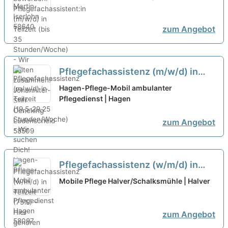
Teilzeit (bis 35 Stunden/Woche) -
Wir halten zusammen!
neu
zum Angebot
Pflegefachassistenz (m/w/d) in
Teilzeit (19,5-29,25
Hagen-Pflege-Mobil ambulanter
Stunden/Woche) - Wir suchen
Pflegedienst | Hagen
Dich!
neu
zum Angebot
Pflegefachassistenz (w/m/d) in
Teilzeit (75%) - Hier gehören Sie
Mobile Pflege Halver/Schalksmühle | Halver
hin!
neu
zum Angebot