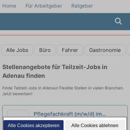
Home
Für Arbeitgeber
Ratgeber
Alle Jobs
Büro
Fahrer
Gastronomie
Stellenangebote für Teilzeit-Jobs in
Adenau finden
Finde Teilzeit-Jobs in Adenau! Flexible Stellen in vielen Branchen.
Jetzt bewerben!
Pflegefachkraft (m/w/d) im
Nachtdienst in Teilzeit - Hier zählt
Senioren-Park carpe diem Euskirchen |
Alle Cookies akzeptieren
Alle Cookies ablehnen
Menschlichkeit!
Euskirchen
neu