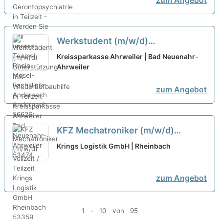
zum Angebot
Werkstudent (m/w/d)
Unterstützung ISB
Kreissparkasse Ahrweiler | Bad Neuenahr-
Wiederaufbauhilfe in Teilzeit
Ahrweiler
neu
zum Angebot
KFZ Mechatroniker (m/w/d)
Vollzeit / Teilzeit
neu
Krings Logistik GmbH | Rheinbach
zum Angebot
1 - 10 von 95