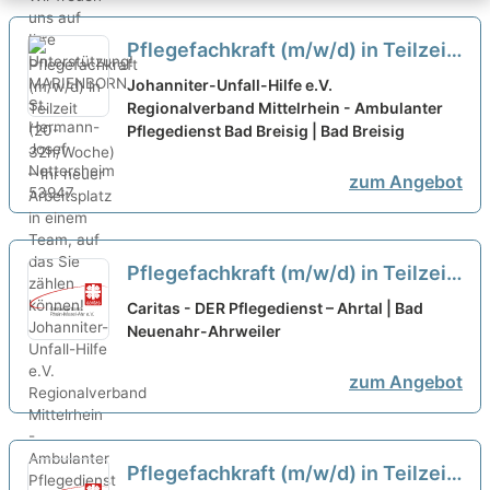
Pflegefachkraft (m/w/d) in Teilzeit
(20-32h/Woche) – Ihr neuer
Johanniter-Unfall-Hilfe e.V.
Arbeitsplatz in einem Team, auf
Regionalverband Mittelrhein - Ambulanter
Pflegedienst Bad Breisig | Bad Breisig
das Sie zählen können!
neu
zum Angebot
Pflegefachkraft (m/w/d) in Teilzeit
(ab 50-75%) oder Vollzeit – Dein
Caritas - DER Pflegedienst – Ahrtal | Bad
neuer Arbeitsplatz in einem
Neuenahr-Ahrweiler
eingespielten Team!
neu
zum Angebot
Pflegefachkraft (m/w/d) in Teilzeit