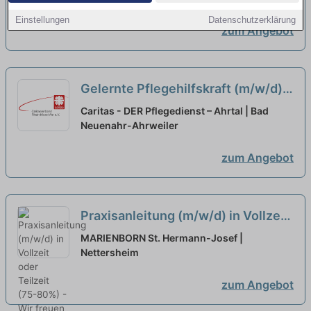
Einstellungen
Datenschutzerklärung
zum Angebot
Gelernte Pflegehilfskraft (m/w/d)
in Teilzeit (ab 50%) oder Vollzeit –
Caritas - DER Pflegedienst – Ahrtal | Bad
Dein neuer Arbeitsplatz in einem
Neuenahr-Ahrweiler
eingespielten Team!
neu
zum Angebot
Praxisanleitung (m/w/d) in Vollzeit
oder Teilzeit (75-80%) - Wir freuen
MARIENBORN St. Hermann-Josef |
uns auf Ihre Unterstützung!
Nettersheim
neu
zum Angebot