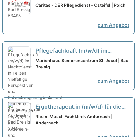
(ab 50%) oder Vollzeit – Dein neuer
Caritas - DER Pflegedienst – Osteifel | Polch
Arbeitsplatz in einem Team, auf
das Du zählen kannst!
neu
zum Angebot
Pflegefachkraft (m/w/d) im
Nachtdienst in Teilzeit - Vielfältige
Marienhaus Seniorenzentrum St. Josef | Bad
Perspektiven und
Breisig
Entwicklungsmöglichkeiten!
neu
zum Angebot
Ergotherapeut:in (m/w/d) für die
Allgemein- und Gerontopsychiatrie
Rhein-Mosel-Fachklinik Andernach |
in Teilzeit - Werden Sie Teil
Andernach
unseres Teams!
neu